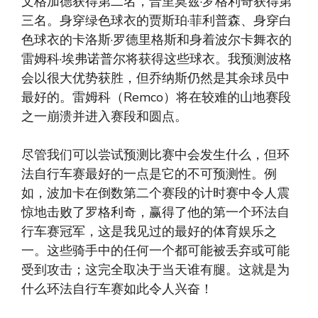
文格加德获得第二名，普里莫兹·罗格利奇获得第
三名。身穿绿色球衣的贾斯珀·菲利普森、身穿白
色球衣的卡洛斯·罗德里格斯和身着波尔卡舞衣的
雷姆科·埃弗诺普尔将获得这些球衣。我预测波格
会以很大优势获胜，但乔纳斯仍然是其余球员中
最好的。雷姆科（Remco）将在较难的山地赛段
之一崩溃并进入赛段和圆点。
尽管我们可以尝试预测比赛中会发生什么，但环
法自行车赛最好的一点是它的不可预测性。例
如，波加卡在倒数第二个赛段的计时赛中令人震
惊地击败了罗格利奇，赢得了他的第一个环法自
行车赛冠军，这是我见过的最好的体育娱乐之
一。这些骑手中的任何一个都可能被丢弃或可能
受到攻击；这完全取决于当天谁有腿。这就是为
什么环法自行车赛如此令人兴奋！