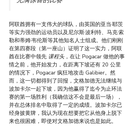
充满惊喜的比赛”
阿联酋拥有一支伟大的球队，由英国的亚当·耶茨
等实力强劲的运动员以及尼尔斯·波利特、马克·索
勒和蒂姆·韦伦斯等其他知名人士组成。他们刚刚
在第四赛段（第一座山）证明了这一实力，阿联
酋在比赛中领先
课程头
，在让 Pogacar 做他的事
情之前，他开始发力，在距离下坡还有 20 公里
的情况下，Pogacar 疯狂地攻击 Galibier。然
而，这一切都得到了回报，文格加德无法继续与
波加卡尔一起下坡，因为他赢得了迄今为止环法
赛的第一场胜利（我确信这不会是最后一场），
并在总体排名中取得了一定的成绩。波加卡尔已
经身披黄牌，我认为现在想要把它从他身上脱下
来也很困难，即使对文格加德来说也是如此。