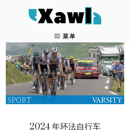
跳
至
内
容
菜单
2024 年环法自行车