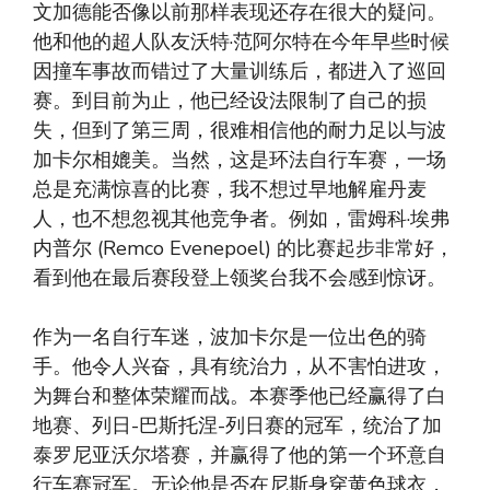
文加德能否像以前那样表现还存在很大的疑问。
他和他的超人队友沃特·范阿尔特在今年早些时候
因撞车事故而错过了大量训练后，都进入了巡回
赛。到目前为止，他已经设法限制了自己的损
失，但到了第三周，很难相信他的耐力足以与波
加卡尔相媲美。当然，这是环法自行车赛，一场
总是充满惊喜的比赛，我不想过早地解雇丹麦
人，也不想忽视其他竞争者。例如，雷姆科·埃弗
内普尔 (Remco Evenepoel) 的比赛起步非常好，
看到他在最后赛段登上领奖台我不会感到惊讶。
作为一名自行车迷，波加卡尔是一位出色的骑
手。他令人兴奋，具有统治力，从不害怕进攻，
为舞台和整体荣耀而战。本赛季他已经赢得了白
地赛、列日-巴斯托涅-列日赛的冠军，统治了加
泰罗尼亚沃尔塔赛，并赢得了他的第一个环意自
行车赛冠军。无论他是否在尼斯身穿黄色球衣，