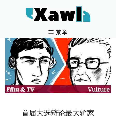
跳
至
内
容
菜单
首届大选辩论最大输家