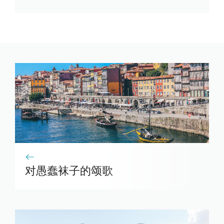
对愚蠢袜子的颂歌