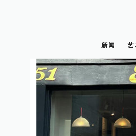
跳
至
内
容
新闻
艺