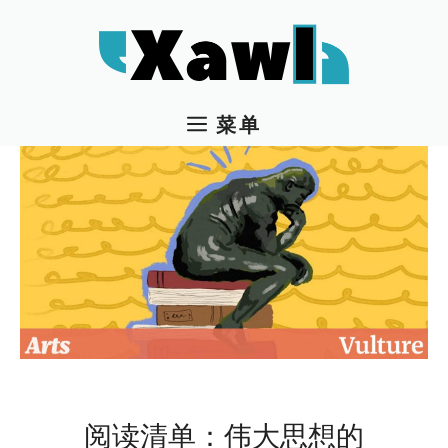
跳
至
内
容
菜单
阅读清单：伟大思想的