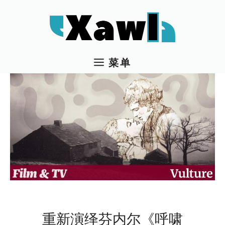
跳
至
内
容
菜单
重新演绎芬内尔《呼啸