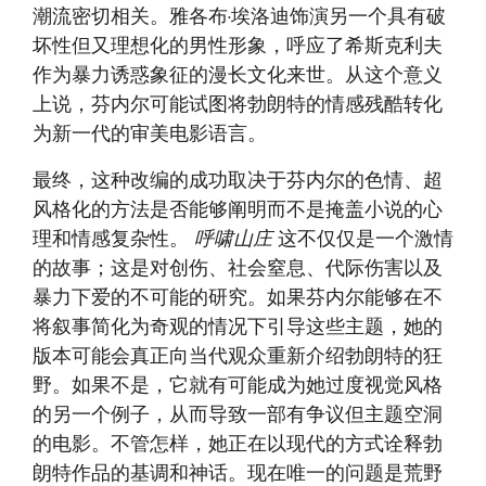
潮流密切相关。雅各布·埃洛迪饰演另一个具有破
坏性但又理想化的男性形象，呼应了希斯克利夫
作为暴力诱惑象征的漫长文化来世。从这个意义
上说，芬内尔可能试图将勃朗特的情感残酷转化
为新一代的审美电影语言。
最终，这种改编的成功取决于芬内尔的色情、超
风格化的方法是否能够阐明而不是掩盖小说的心
理和情感复杂性。
呼啸山庄
这不仅仅是一个激情
的故事；这是对创伤、社会窒息、代际伤害以及
暴力下爱的不可能的研究。如果芬内尔能够在不
将叙事简化为奇观的情况下引导这些主题，她的
版本可能会真正向当代观众重新介绍勃朗特的狂
野。如果不是，它就有可能成为她过度视觉风格
的另一个例子，从而导致一部有争议但主题空洞
的电影。不管怎样，她正在以现代的方式诠释勃
朗特作品的基调和神话。现在唯一的问题是荒野