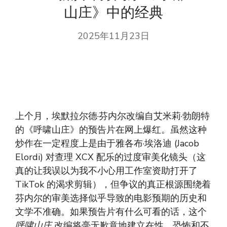
山庄》中的经典
2025年11月23日
上个月，埃默拉尔德·芬内尔改编自艾米莉·勃朗特
的《呼啸山庄》的预告片在网上爆红。虽然这种
炒作在一定程度上是由于雅各布·埃洛迪 (Jacob
Elordi) 对查理 XCX 配乐的过度审美化镜头（这
真的让我误以为我不小心用工作室资助打开了
TikTok 的渴求剪辑），但争议的真正根源围绕着
芬内尔的审美选择似乎导致的电影预期的历史和
文学不准确。如果预告片有什么可看的话，这个
呼啸山庄
改编将毫无歉意地建立在性、恐怖和不