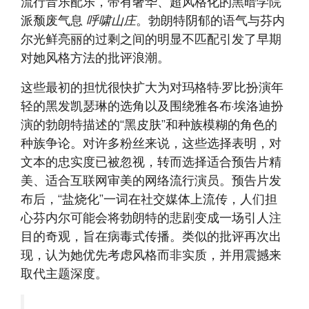
流行音乐配乐，带有奢华、超风格化的黑暗学院
派颓废气息
呼啸山庄
。勃朗特阴郁的语气与芬内
尔光鲜亮丽的过剩之间的明显不匹配引发了早期
对她风格方法的批评浪潮。
这些最初的担忧很快扩大为对玛格特·罗比扮演年
轻的黑发凯瑟琳的选角以及围绕雅各布·埃洛迪扮
演的勃朗特描述的“黑皮肤”和种族模糊的角色的
种族争论。对许多粉丝来说，这些选择表明，对
文本的忠实度已被忽视，转而选择适合预告片精
美、适合互联网审美的网络流行演员。预告片发
布后，“盐烧化”一词在社交媒体上流传，人们担
心芬内尔可能会将勃朗特的悲剧变成一场引人注
目的奇观，旨在病毒式传播。类似的批评再次出
现，认为她优先考虑风格而非实质，并用震撼来
取代主题深度。