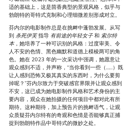
适的基础上，这是茴香典型的景观风格，似乎与
勃朗特的哥特式克制和心理细微差别形成对立。
芬内尔的电影制作总是在挑衅中蓬勃发展。从写
到
杀死伊芙
指导
有前途的年轻女子
和
索尔特
本
，她培养了一种可识别的风格：过度审美、令
人不安的色情、黑色幽默和道德上模棱两可的角
色。她在 2023 年的一次采访中强调，她愿意让
观众感到不适，并声称，“当你看到一些（……）既
让人感到恐怖又极其真实的东西时，为什么要剪
掉呢？”芬内尔致力于突破感官界限并让观众感到
不安，这已成为她电影制作风格和艺术身份的主
要内容，观众在她拍摄的任何项目中都对此有所
期待。这种期待，加上预告片的挑衅语气，让观
众质疑芬内尔特有的奇观和色情是否能够真正捕
捉到勃朗特作品中哥特式的微妙之处。