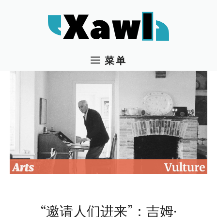
跳
至
内
容
菜单
“邀请人们进来”：吉姆·