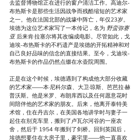
去监督博物馆正在进行的窗户清洁工作。高迪尔-
布热斯卡是那些生活因战争而残酷缩短的艺术家
之一。他在法国北部的战壕中阵亡，年仅23岁。
埃德为这位艺术家写了一本传记，名为
野蛮弥赛
亚
后来肯·拉塞尔将其改编成电影。尽管如此，戈
迪埃-布热斯卡的不朽遗产是埃德的开拓精神和对
自己良好品味的信念的直接结果。至今，戈迪埃-
布热斯卡的作品仍然点缀在水壶院周围。
正是在这个时候，埃德遇到了构成他大部分收藏
的艺术家——本·尼科尔森、大卫·琼斯、芭芭拉·赫
普沃斯。他是米罗、布朗库西以及任何愿意花时
间陪伴他的艺术家的朋友。后来，他离开泰特美
术馆，住在丹吉尔，在美国各地讲学时与妻子一
起住在别克车里，搬到了卢瓦尔河谷的一座农
舍，然后于 1954 年搬到了剑桥。回到英国后，
埃德想要住在大房子里，豪宅里——他一直喜欢