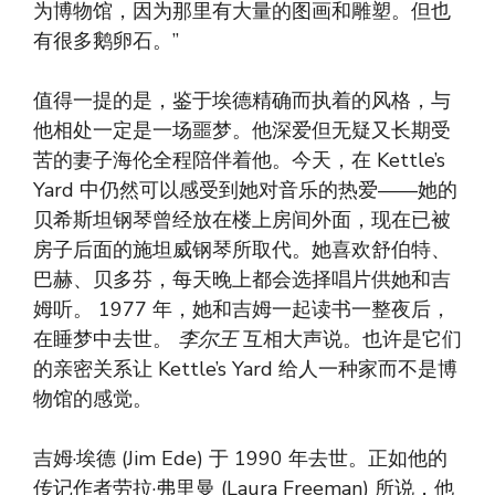
为博物馆，因为那里有大量的图画和雕塑。但也
有很多鹅卵石。”
值得一提的是，鉴于埃德精确而执着的风格，与
他相处一定是一场噩梦。他深爱但无疑又长期受
苦的妻子海伦全程陪伴着他。今天，在 Kettle’s
Yard 中仍然可以感受到她对音乐的热爱——她的
贝希斯坦钢琴曾经放在楼上房间外面，现在已被
房子后面的施坦威钢琴所取代。她喜欢舒伯特、
巴赫、贝多芬，每天晚上都会选择唱片供她和吉
姆听。 1977 年，她和吉姆一起读书一整夜后，
在睡梦中去世。
李尔王
互相大声说。也许是它们
的亲密关系让 Kettle’s Yard 给人一种家而不是博
物馆的感觉。
吉姆·埃德 (Jim Ede) 于 1990 年去世。正如他的
传记作者劳拉·弗里曼 (Laura Freeman) 所说，他