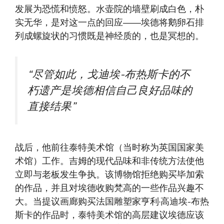
发展为恐慌和愤怒。水壶院的墙壁刷成白色，朴
实无华，是对这一点的回应——埃德将鹅卵石排
列成螺旋状的习惯既是神经质的，也是冥想的。
“尽管如此，戈迪埃-布热斯卡的不
朽遗产是埃德相信自己良好品味的
直接结果”
战后，他前往泰特美术馆（当时称为英国国家美
术馆）工作。吉姆的现代品味和非传统方法使他
立即与老板发生争执。该博物馆拒绝购买毕加索
的作品，并且对埃德收购梵高的一些作品兴趣不
大。当提议画廊购买法国雕塑家亨利·高迪埃-布热
斯卡的作品时，泰特美术馆的高层建议埃德应该