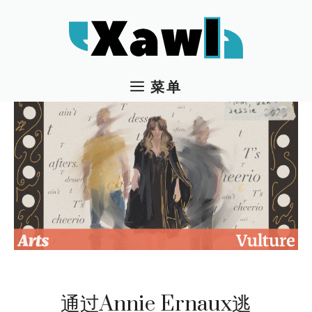
跳
至
内
容
菜单
通过Annie Ernaux逃