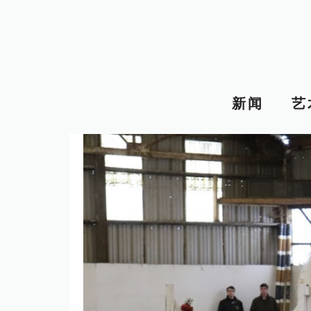
跳
至
内
容
新闻
艺