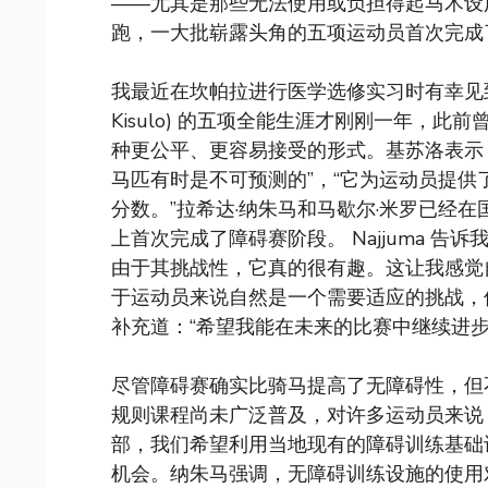
——尤其是那些无法使用或负担得起马术设施
跑，一大批崭露头角的五项运动员首次完成
我最近在坎帕拉进行医学选修实习时有幸见到了
Kisulo) 的五项全能生涯才刚刚一年，
种更公平、更容易接受的形式。基苏洛表示
马匹有时是不可预测的”，“它为运动员提
分数。”拉希达·纳朱马和马歇尔·米罗已经
上首次完成了障碍赛阶段。 Najjuma 
由于其挑战性，它真的很有趣。这让我感觉
于运动员来说自然是一个需要适应的挑战，但
补充道：“希望我能在未来的比赛中继续进
尽管障碍赛确实比骑马提高了无障碍性，但
规则课程尚未广泛普及，对许多运动员来说
部，我们希望利用当地现有的障碍训练基础
机会。纳朱马强调，无障碍训练设施的使用