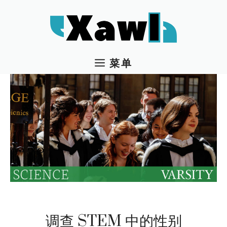
跳
至
内
容
菜单
调查 STEM 中的性别