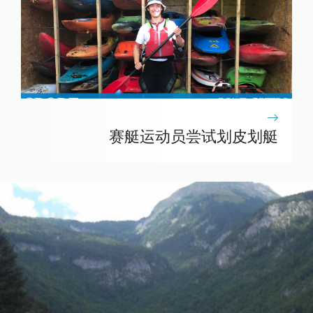
赛艇运动员尝试划皮划艇