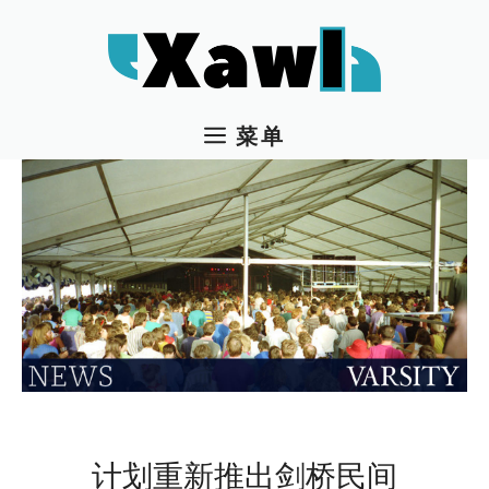
跳
至
内
容
菜单
计划重新推出剑桥民间