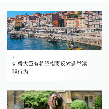
剑桥大臣有希望指责反对选举渎
职行为