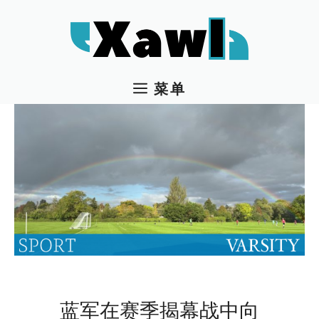
跳
至
内
容
菜单
蓝军在赛季揭幕战中向