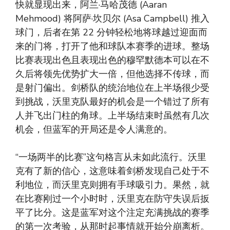
快就显现出来，阿兰·马哈茂德 (Aaran
Mehmood) 将阿萨·坎贝尔 (Asa Campbell) 推入
球门，后者在第 22 分钟轻松地将球越过迎面而
来的门将，打开了他和球队本赛季的进球。整场
比赛表现出色且表现出色的穆罕默德本可以在不
久后将领先优势扩大一倍，但他选择不传球，而
是射门偏出。剑桥队的统治地位在上半场很少受
到挑战，沃里克队最好的机会是一个错过了所有
人并飞出门柱的角球。上半场结束时虽然有几次
机会，但蓝军的开局还是令人满意的。
“一场两半的比赛”这句格言从未如此流行。沃里
克有了新的信心，这意味着剑桥发现自己处于不
利地位，而沃里克则拥有手球吸引力。果然，就
在比赛刚过一个小时时，沃里克在防守失误后扳
平了比分。这是蓝军对这个注定充满挑战的赛季
的第一次考验，从那时起事情就开始分崩离析。