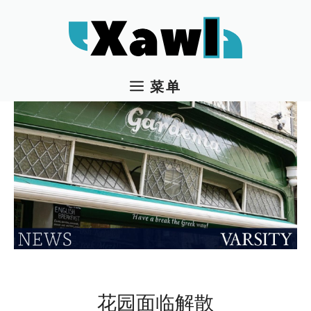
跳
至
内
容
菜单
花园面临解散