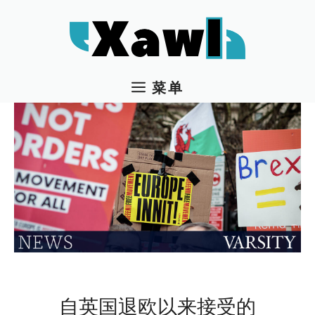
跳
至
内
容
菜单
自英国退欧以来接受的