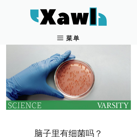
跳
至
内
容
菜单
脑子里有细菌吗？