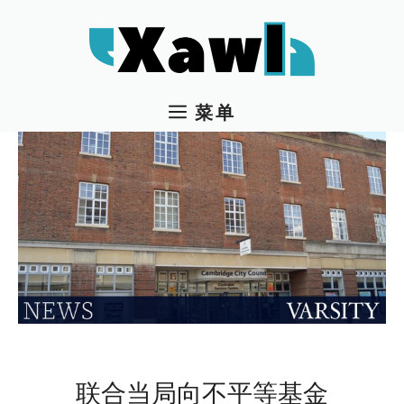
跳
至
内
容
菜单
联合当局向不平等基金