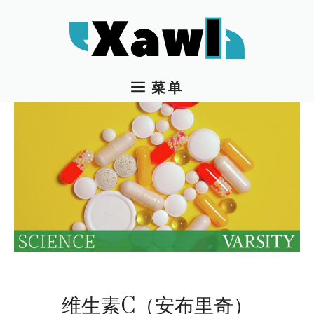
跳
至
内
容
菜单
维生素C（安布里奇）