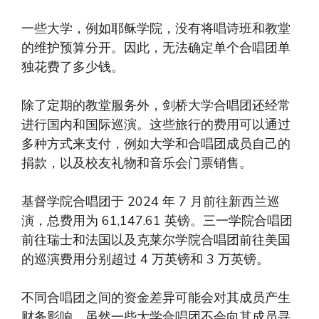
一些大学，例如耶稣学院，没有将唱诗班和教堂
的维护预算分开。因此，无法确定单个合唱团单
独花费了多少钱。
除了定期的教堂服务外，剑桥大学合唱团还经常
进行国内和国际巡演。这些旅行的费用可以通过
多种方式来支付，例如大学和合唱团成员自己的
捐款，以及校友礼物和音乐会门票销售。
基督学院合唱团于 2024 年 7 月前往新西兰巡
演，总费用为 61,147.61 英镑。三一学院合唱团
前往瑞士和法国以及克莱尔学院合唱团前往美国
的巡演费用分别超过 4 万英镑和 3 万英镑。
不同合唱团之间的资金差异可能会对其成员产生
财务影响。虽然一些大学合唱团不会向其成员寻