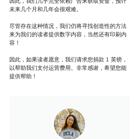
因此，我们几乎完全依赖广告来获取资金，预计
未来几个月和几年会很艰难。
尽管存在这种情况，我们仍将寻找创造性的方法
来为我们的读者提供数字内容，当然还有印刷内
容！
因此，如果读者愿意，我们请求您捐款 1 英镑，
以帮助我们支付运营费用。非常感谢，希望您能
提供帮助！