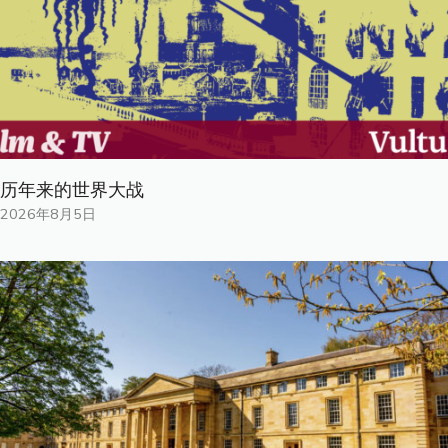
历年来的世界大战
2026年8月5日