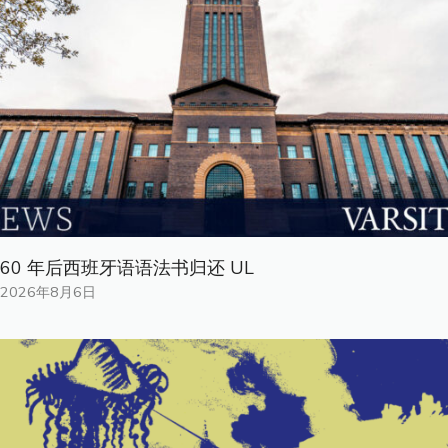
60 年后西班牙语语法书归还 UL
2026年8月6日