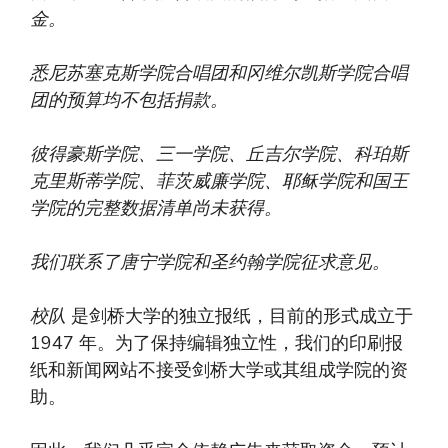
金。
悉尼苏塞克斯学院合唱团和冈维尔凯斯学院合唱
团的预算均不包括捐款。
彼得豪斯学院、三一学院、丘吉尔学院、科珀斯
克里斯蒂学院、菲茨威廉学院、耶稣学院和国王
学院的完整数据清单尚未获得。
我们联系了唐宁学院和圣约翰学院征求意见。
校队
是剑桥大学的独立报纸，目前的形式成立于
1947 年。为了保持编辑独立性，我们的印刷报
纸和新闻网站不接受剑桥大学或其组成学院的资
助。