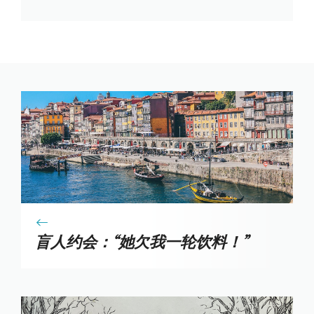
盲人约会：“她欠我一轮饮料！”