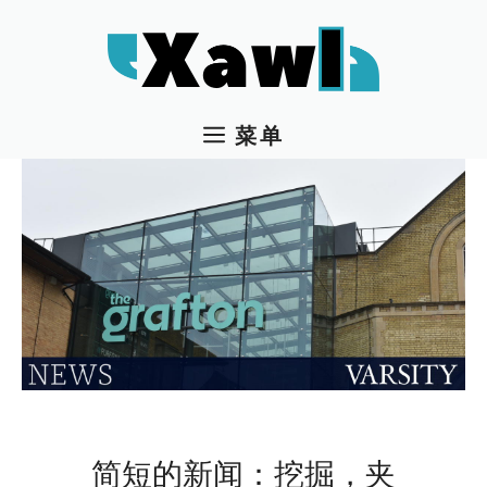
跳
至
内
容
菜单
简短的新闻：挖掘，夹