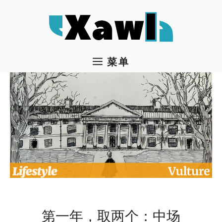
跳
至
内
容
菜单
第一年，取两个：中场