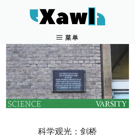
跳
至
内
容
菜单
科学观光：剑桥