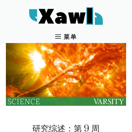
跳
至
内
容
菜单
研究综述：第 9 周