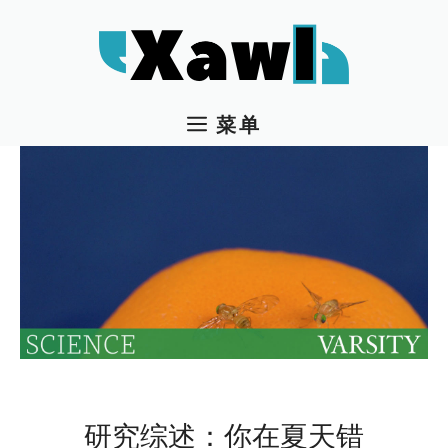
跳
至
内
容
菜单
研究综述：你在夏天错