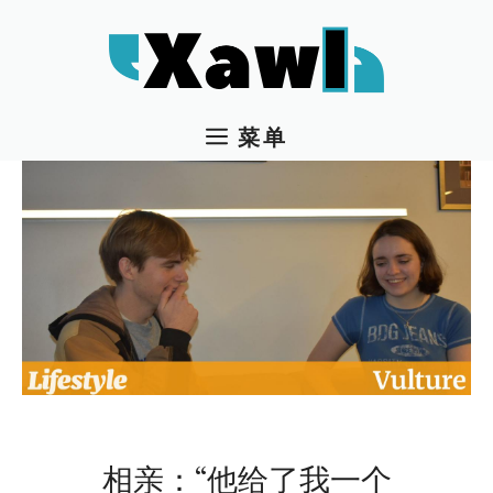
跳
至
内
容
菜单
相亲：“他给了我一个