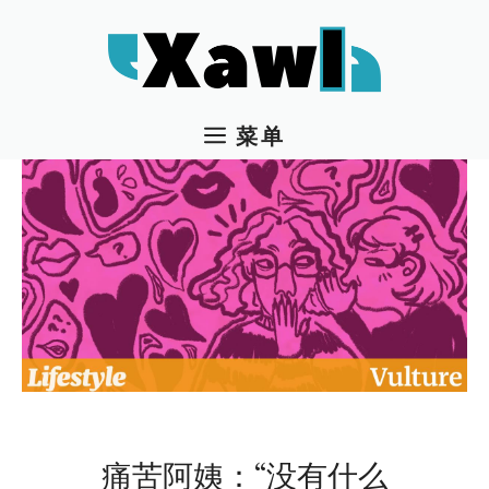
跳
至
内
容
菜单
痛苦阿姨：“没有什么