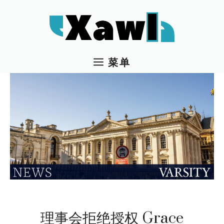
跳
至
内
容
菜单
理事会拒绝授权 Grace