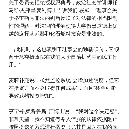
关于委员会拒绝授权恩典号，政治社会学讲师托
马斯·杰弗里·麦利博士告诉我们
校队
：“理事会关
于格雷斯号非法的判断反映了对法律的相当限制
性的理解。对法律的理解使得大学做出道德上优
越的选择从武器和化石燃料撤资是非法的。
“与此同时，这也表明了理事会的独裁倾向，它倾
向于篡夺摄政院在我们大学自治机构中的民主作
用。”
麦莉补充说，虽然监控系统“会增加透明度，但它
在撤资方面不会取得任何成果”，而且“甚至可能
导致武器投资增加”。
亨宁·格罗斯·鲁斯-汗博士说：
“
我对这个决定感到
非常失望；我不知道有令人信服的法律依据阻止
按照提议的方式进行撤资（尤其是因为在我的国