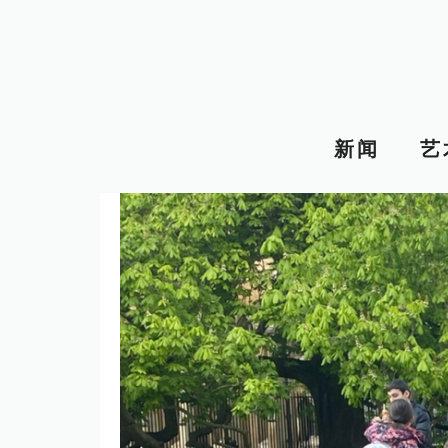
跳
至
内
容
新闻
艺