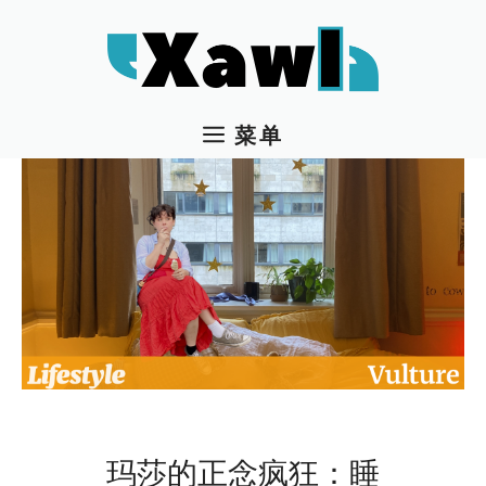
跳
至
内
容
菜单
玛莎的正念疯狂：睡