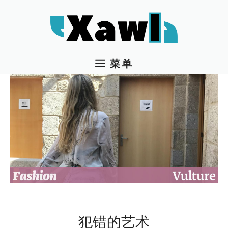
跳
至
内
容
菜单
犯错的艺术