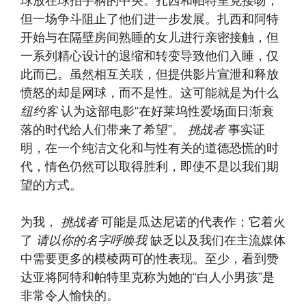
球放在球拍手柄的中央。扎西和帕特里克接吻，
但一场争斗阻止了他们进一步发展。扎西和阿特
开始与在隔壁房间熟睡的女儿进行亲密接触，但
一系列精心设计的退缩和转变导致他们入睡，仅
此而已。虽然相互关联，但提供影片宣泄和释放
愤怒的却是网球，而不是性。这可能就是为什么
纽约客
认为这部电影“在好莱坞性爱场面日渐衰
落的时代给人们带来了希望”。
挑战者
事实证
明，在一个纯洁文化和与性有关的道德恐慌的时
代，情色仍然可以取得胜利，即使不是以我们期
望的方式。
为我，
挑战者
可能是瓜达尼诺的代表作；它着火
了
请以你的名字呼唤我
缺乏以及我们在主流媒体
中需要更多的模棱两可的性表现。至少，看到赞
达亚将阿特和帕特里克称为她的“白人小男孩”是
非常令人愉快的。