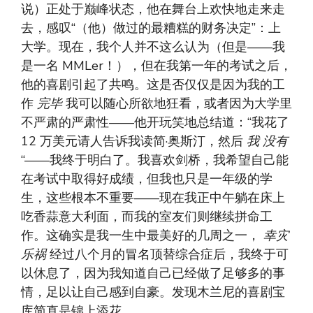
说）正处于巅峰状态，他在舞台上欢快地走来走
去，感叹“（他）做过的最糟糕的财务决定”：上
大学。现在，我个人并不这么认为（但是——我
是一名 MMLer！），但在我第一年的考试之后，
他的喜剧引起了共鸣。这是否仅仅是因为我的工
作
完毕
我可以随心所欲地狂看，或者因为大学里
不严肃的严肃性——他开玩笑地总结道：“我花了
12 万美元请人告诉我读简·奥斯汀，然后
我
没有
“——我终于明白了。我喜欢剑桥，我希望自己能
在考试中取得好成绩，但我也只是一年级的学
生，这些根本不重要——现在我正中午躺在床上
吃香蒜意大利面，而我的室友们则继续拼命工
作。这确实是我一生中最美好的几周之一，
幸灾
乐祸
经过八个月的冒名顶替综合症后，我终于可
以休息了，因为我知道自己已经做了足够多的事
情，足以让自己感到自豪。发现木兰尼的喜剧宝
库简直是锦上添花。