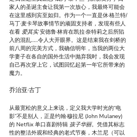
家人的圣诞主食让我第一次放心，我最终可能会
在这里感到宾至如归。作为一个一直是休·格兰特/
马丁·麦卡琴故事情节的顽固支持者，发现有些人
在看
爱其实
安德鲁·林肯在凯拉·奈特莉之后所陷
入的混乱……令人大开眼界。这是结束我在剑桥的
前八周的完美方式，我确信明年，当我的两位大
学妻子在各自的国外生活中抛弃我时，我会发现
自己再次穿上它，试图回忆起第一年它所带来的
魔力。
乔治亚·古丁
从最宽松的意义上来说，定义我大学时光的“电
影”不是别人，正是约翰·穆拉尼 (John Mulaney)
的 Netflix 单口喜剧特辑
孩子华丽
。凭借其标志
性的整洁外观和经典的老式节奏，木兰尼（可以