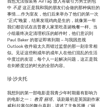
我也无法假装将 AirTag 放入有吸引力男士的包
中
不是
这正是我和我的朋友们会做的那种疯狂的
事情……作为室友，他们后来举办了他们的第一次
“正式”晚宴，结果发现鸡肉是生的，就像第一年
我们都尝试在吉普赛人家里吃圣诞晚餐一样。当
小组最终决定清理积压的邮件时，他们意识到
Paul Baker 的签证即将到期 – 与我因忽视
Outlook 收件箱太久而错过监督的那一刻非常相
似。见证这些刚成年的成年人在他们混乱的生活
中度过的友谊，每个人一起解决问题，这正是我
在剑桥度过的时光的全部内容。
珍·沙夫托
我想到的第一部电影是我青少年时期最有影响力
的电影之一：
教育
丽塔
。该剧最初是英国剧作家
威利·拉塞尔的舞台喜剧，讲述了主角苏珊（“丽