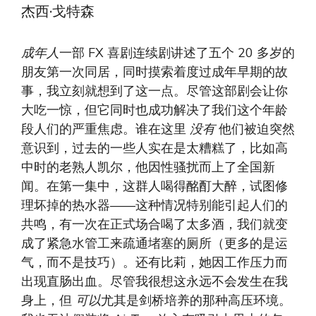
杰西·戈特森
成年人
一部 FX 喜剧连续剧讲述了五个 20 多岁的
朋友第一次同居，同时摸索着度过成年早期的故
事，我立刻就想到了这一点。尽管这部剧会让你
大吃一惊，但它同时也成功解决了我们这个年龄
段人们的严重焦虑。谁在这里
没有
他们被迫突然
意识到，过去的一些人实在是太糟糕了，比如高
中时的老熟人凯尔，他因性骚扰而上了全国新
闻。在第一集中，这群人喝得酩酊大醉，试图修
理坏掉的热水器——这种情况特别能引起人们的
共鸣，有一次在正式场合喝了太多酒，我们就变
成了紧急水管工来疏通堵塞的厕所（更多的是运
气，而不是技巧）。还有比莉，她因工作压力而
出现直肠出血。尽管我很想这永远不会发生在我
身上，但
可以
尤其是剑桥培养的那种高压环境。