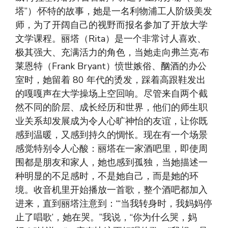
塔”）·怀特的故事，她是一名利物浦工人阶级美发
师，为了开阔自己的视野而报名参加了开放大学
文学课程。丽塔（Rita）是一个非常讨人喜欢、
极其强大、充满活力的角色，当她走向弗兰克·布
莱恩特（Frank Bryant）愤世嫉俗、酗酒的办公
室时，她留着 80 年代的烫发，踩着高跟鞋发出
的嘎嘎声在大学操场上空回响。尽管来自两个截
然不同的阶层、成长经历和世界，他们的师生职
业关系却发展成为令人心旷神怡的友谊，让你既
感到温暖，又感到持久的惆怅。现在有一个场景
感觉特别令人心酸：丽塔在一家酒吧里，即使周
围都是朋友和家人，她也感到孤独，当她描述一
种明显的不足感时，不是她自己，而是她的环
境。收音机里开始播放一首歌，整个酒吧都加入
进来，直到丽塔注意到：“‘当我转身时，我妈妈停
止了唱歌’，她在哭。”我说，“你为什么哭，妈