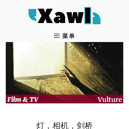
跳
至
内
容
菜单
灯，相机，剑桥