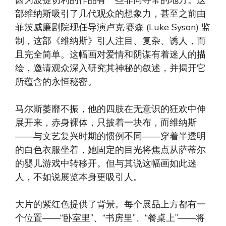
因为波提切利的作品有一些非同寻常的地方。这
部维纳斯吸引了几代观众的想象力，甚至之前由
菲茨威廉剧院现任导演卢克·赛森 (Luke Syson) 监
制，这部《维纳斯》引人注目、复杂、诱人，而
且完全简单。这幅画对爱情和阴谋有着迷人的描
绘，邀请观众深入研究其神秘的叙述，并揭开它
所蕴含的永恒秘密。
马尔斯萎靡不振，他的四肢在无意识的狂欢中伸
展开来，赤身裸体，只披着一块布，而维纳斯
——与文艺复兴时期的惯例不同——穿着半透明
的白色衣服坐着，她固定的目光将焦点从萨蒂尔
的婴儿游戏中转移开。但与其说这幅画如此迷
人，不如说展览本身更吸引人。
大片的紫红色提供了背景。每个展品上方都有一
个位置——“卧室里”、“书房里”、“餐桌上”——将