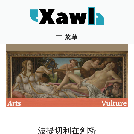
跳
至
内
容
菜单
波提切利在剑桥