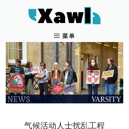
跳
至
内
容
菜单
气候活动人士扰乱工程