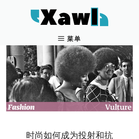
跳
至
内
容
菜单
时尚如何成为投射和抗