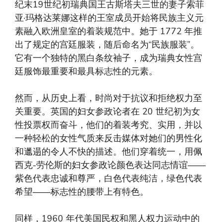
纪末19世纪初瑞典国王古斯塔夫三世的妻子索菲
亚·玛格达莱娜这样的王室成员开始将民族主义元
素融入欧洲皇室的着装规范中。她于 1772 年推
出了规定的宫廷服装，随后命名为“民族服装”。
它有一个独特的黑白条纹袖子，成为瑞典女性宫
廷服饰最重要和最具标志性的元素。
然而，从历史上看，时尚对于抗议和拒绝权力至
关重要。英国的妇女参政论者在 20 世纪初为女
性投票权而奋斗，他们的着装考究、实用，并以
一种轻松的女性气质来反击媒体对她们的男性化
和邋遢的令人不快的描述。他们穿着统一，用佩
西克-劳伦斯的妇女参政论颜色表达同志情谊——
紫色代表忠诚和尊严，白色代表纯洁，绿色代表
希望——标志性的腰带上有特色。
同样，1960 年代美国民权和黑人权力运动中的