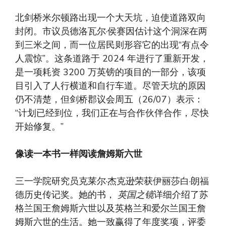
北剑桥米尔顿路出现一个大天坑，迫使道路双向
封闭。市议员德洛瓦尔·侯赛因估计这个洞深在两
到三米之间，而一位居民则形容它的出现“有点令
人震惊”。这条道路于 2024 年进行了重新开发，
是一项耗资 3200 万英镑的项目的一部分，该项
目引入了人行横道和自行车道。尽管天坑的原因
仍不清楚，但剑桥郡议会周五（26/07）表示：
“计划已经到位，我们正在与合作伙伴合作，尽快
开始修复。”
像读一本书一样阅读詹姆斯六世
三一学院研究员克莱尔·杰克逊荣获伊丽莎白·朗福
德历史传记奖。她的书，
英国之镜
详细介绍了苏
格兰国王詹姆斯六世以及英格兰和爱尔兰国王詹
姆斯六世的生活。她一致赢得了年度奖项，评委