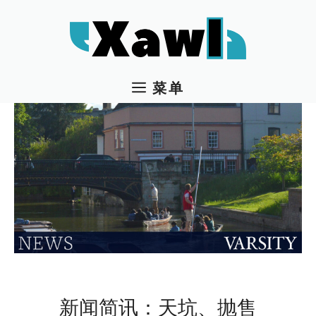
跳
至
内
容
菜单
新闻简讯：天坑、抛售