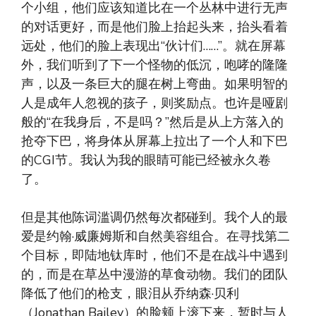
个小组，他们应该知道比在一个丛林中进行无声
的对话更好，而是他们脸上抬起头来，抬头看着
远处，他们的脸上表现出“伙计们……”。就在屏幕
外，我们听到了下一个怪物的低沉，咆哮的隆隆
声，以及一条巨大的腿在树上弯曲。如果明智的
人是成年人忽视的孩子，则奖励点。也许是哑剧
般的“在我身后，不是吗？”然后是从上方落入的
抢夺下巴，将身体从屏幕上拉出了一个人和下巴
的CGI节。我认为我的眼睛可能已经被永久卷
了。
但是其他陈词滥调仍然每次都碰到。我个人的最
爱是约翰·威廉姆斯和自然美容组合。在寻找第二
个目标，即陆地钛库时，他们不是在战斗中遇到
的，而是在草丛中漫游的草食动物。我们的团队
降低了他们的枪支，眼泪从乔纳森·贝利
（Jonathan Bailey）的脸颊上滚下来，暂时与人