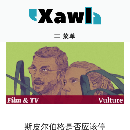
跳
至
内
容
菜单
斯皮尔伯格是否应该停