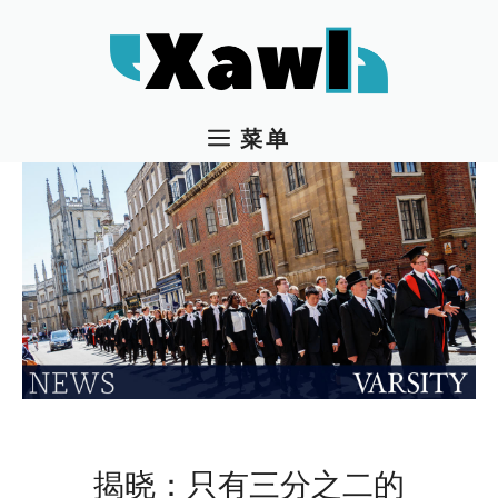
跳
至
内
容
菜单
揭晓：只有三分之二的