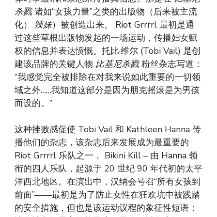
杀戮
诸如“女孩力量”之类的出版物（后来被主流
化）
辣妹
）被创造出来。 Riot Grrrrl 最初是通
过这些草根出版物发起的一场运动，传播妇女赋
权的信息并表达愤慨。托比·维尔 (Tobi Vail) 是创
建该品牌的关键人物
比基尼杀戮
粉丝杂志写道：
“我感觉完全被排除在对我来说如此重要的一切领
域之外……我知道这部分是因为朋克摇滚是为男孩
而设的。”
这种挫败感促使 Tobi Vail 和 Kathleen Hanna 传
播他们的杂志，该杂志后来发展成为最重要的
Riot Grrrrl 乐队之一，
Bikini Kill – 由 Hanna 领
衔的四人乐队，起源于 20 世纪 90 年代初的太平
洋西北地区。在演出中，汉纳会号召“所有女孩到
前面”——最初是为了防止女性在狂欢坑中被践踏
的安全措施，但也是该运动议程的象征性短语：