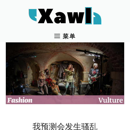
跳
至
内
容
菜单
我预测会发生骚乱