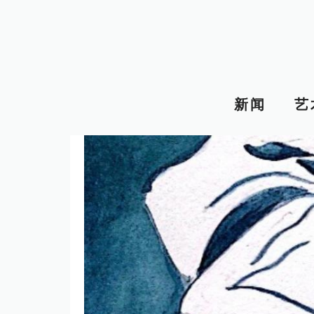
跳
至
内
容
新闻
艺