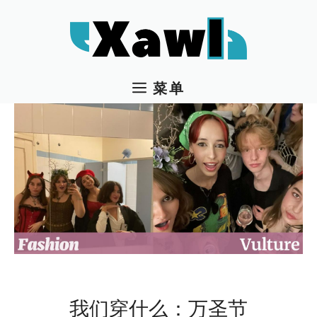
跳
至
内
容
菜单
我们穿什么：万圣节