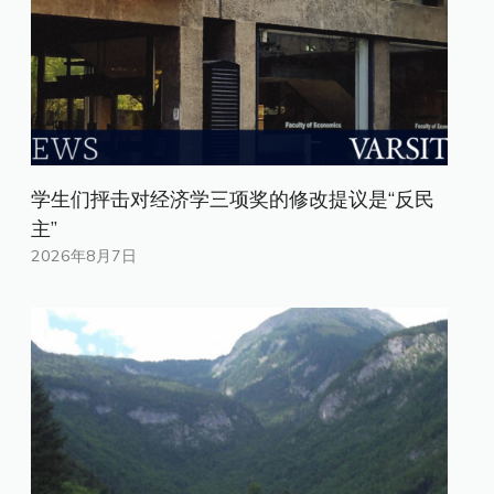
学生们抨击对经济学三项奖的修改提议是“反民
主”
2026年8月7日