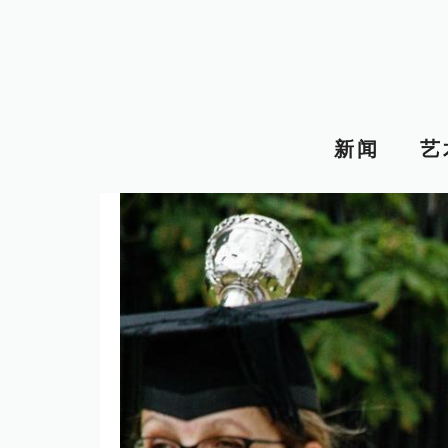
跳
至
内
容
新闻
艺