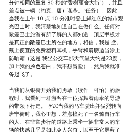
分钟相同的重复 30 秒的“香榭丽舍大街”），并且
差点被一辆（约克。唐）谋杀。 ‘任务）。因此，
当我在上午 10 点 10 分准时登上鲜红色的城市观
光巴士时，我清楚地知道自己在做什么。任何对
敞篷巴士旅游有所了解的人都知道，顶层甲板才
是真正的敞篷巴士所在的地方，相信，我是
坐
。
戴上便宜的免费塑料耳机，手臂和肩膀适当涂上
防晒霜（这是
我坐公交车那天气温大约是23度，
加上我的脸色苍白，我不想冒险），然后我就准
备起飞了。
当我们从银街开始我们勇敢（读作：可怕）的旅
程时，我看到一群游客在一位挥舞着雨伞的导游
的带领下行走。
平民
当我的马车驶出并猛烈转向
唐宁街时，我心里想，差点撞死了一名骑自行车
的人。在非常步行的道路上乘坐一辆非常大的车
辆的快感几乎是如此令人兴奋，以至于它屏蔽了