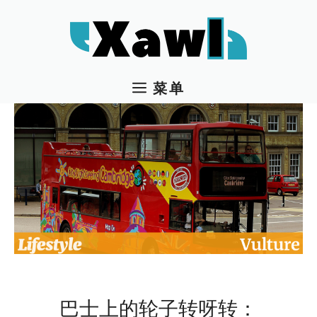
跳
至
内
容
菜单
巴士上的轮子转呀转：