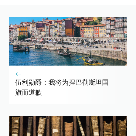
伍利勋爵：我将为捏巴勒斯坦国
旗而道歉