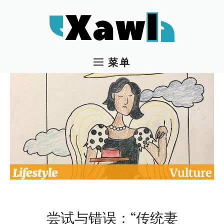
跳
至
内
容
菜单
尝试与错误：“传统妻