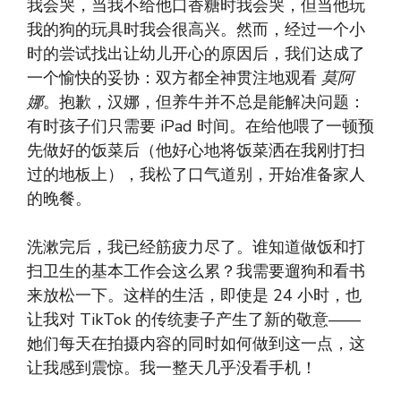
我会哭，当我不给他口香糖时我会哭，但当他玩
我的狗的玩具时我会很高兴。然而，经过一个小
时的尝试找出让幼儿开心的原因后，我们达成了
一个愉快的妥协：双方都全神贯注地观看
莫阿
娜
。抱歉，汉娜，但养牛并不总是能解决问题：
有时孩子们只需要 iPad 时间。在给他喂了一顿预
先做好的饭菜后（他好心地将饭菜洒在我刚打扫
过的地板上），我松了口气道别，开始准备家人
的晚餐。
洗漱完后，我已经筋疲力尽了。谁知道做饭和打
扫卫生的基本工作会这么累？我需要遛狗和看书
来放松一下。这样的生活，即使是 24 小时，也
让我对 TikTok 的传统妻子产生了新的敬意——
她们每天在拍摄内容的同时如何做到这一点，这
让我感到震惊。我一整天几乎没看手机！