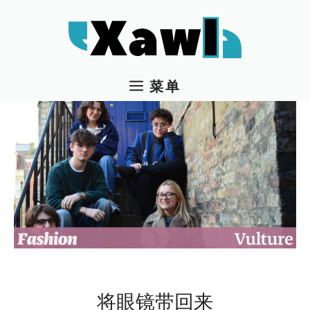
跳
至
内
容
菜单
将眼镜带回来