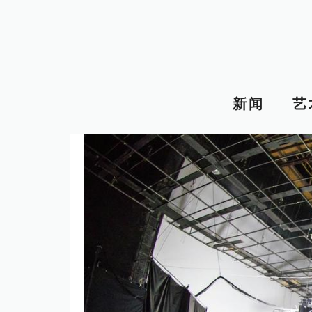
跳
至
内
容
新闻
艺