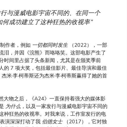
发行与漫威电影宇宙不同的、在同一个
如何成功建立了这种狂热的收视率”
后制作者，例如
一切都同时发生
（2022），一部
睛流泪，并因《浣熊》而咯咯笑。这部电影产生了
分时间里占据了头条新闻，尤其是在颁奖季前
惊人的 7 项大奖，包括最佳影片、最佳导演和最佳
杰米·李·柯蒂斯还为杰米·李·柯蒂斯赢得了她的首
然大物之后，《A24》一直保持着强大的媒体影
题是
为什么
，以及一家发行与漫威电影宇宙不同的
这种狂热的收视率。对我来说，工作室发行的电
的表演深深打动了我
伯德女士
（2017），它对独