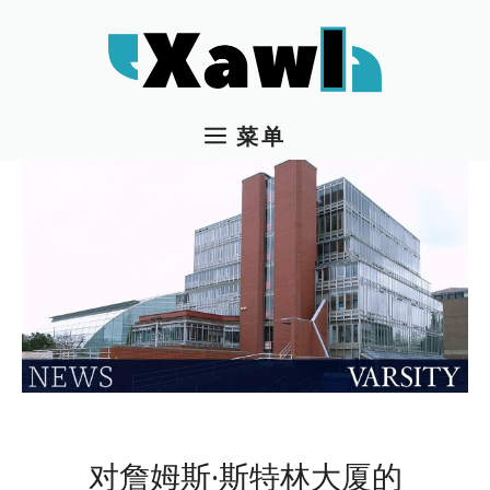
跳
至
内
容
菜单
对詹姆斯·斯特林大厦的