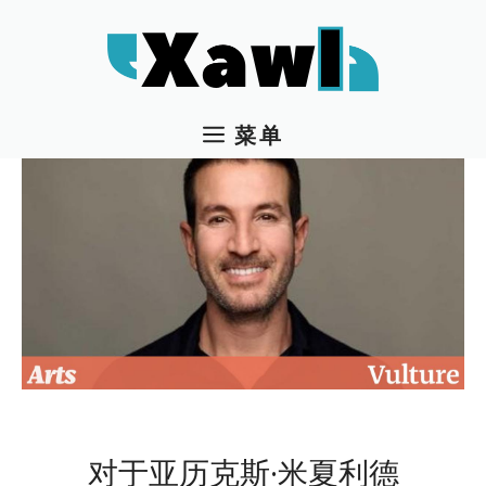
跳
至
内
容
菜单
对于亚历克斯·米夏利德