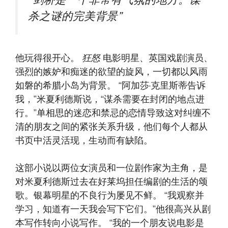
“剑桥是一个非常有气氛的地方。谋
杀之谜的完美背景”
他玩得很开心。
狂怒
电影明星、英国戏剧演员、
强烈的嫉妒和痴迷的欲望的旋风，一切都以风雨
如磐的希腊小岛为背景。 “阿加莎·克里斯蒂告诉
我，”米夏利德斯说，“谋杀需要在封闭的地点进
行。”单相思的迷恋和禁忌的恋情导致这对纠缠不
清的朋友之间的紧张关系升级，他们每个人都从
书页中活灵活现，生动而有缺陷。
这部小说以两位女演员和一位剧作家为主角，是
对米夏利德斯过去在好莱坞担任编剧的生活的颂
歌。银幕明星的不良行为屡见不鲜。 “我观察并
学习，知道有一天我会写下它们。”他很高兴从剧
本写作转向小说写作。 “我的一个朋友说电影是