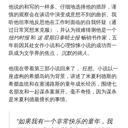
他说的和写的一样多。仔细地选择他的措辞，谨
慎的观察会在谈话中演变成意想不到的曲折。我
听他坦率地反思他在工作时面临的自我怀疑（通
过日常冥想来克服），并认为很难猜测他是一个
纽约时报
和
这
星期日泰晤士报
畅销书作家，五
年前因其处女作小说和心理惊悚小说的成功而一
跃成为文学界的焦点，
沉默的病人
。
他现在带着第三部小说回来了，
狂怒
。小说以一
座虚构的希腊岛屿为背景，讲述了米夏利德斯的
希腊血统和在塞浦路斯的童年成长经历，围绕七
名朋友和一起谋杀案展开。毫不奇怪，因为谋杀
是米夏利德最擅长的事情。
“如果我有一个非常快乐的童年，我