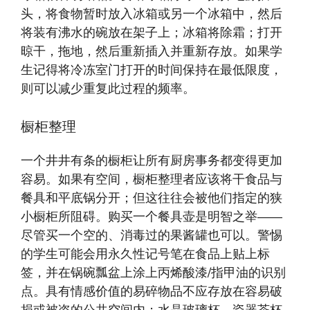
头，将食物暂时放入冰箱或另一个冰箱中，然后
将装有沸水的碗放在架子上；冰箱将除霜；打开
晾干，拖地，然后重新插入并重新存放。如果学
生记得将冷冻室门打开的时间保持在最低限度，
则可以减少重复此过程的频率。
橱柜整理
一个井井有条的橱柜让所有厨房事务都变得更加
容易。如果有空间，橱柜整理者应该将干食品与
餐具和平底锅分开；但这往往会被他们指​​定的狭
小橱柜所阻碍。购买一个餐具壶是明智之举——
尽管买一个空的、消毒过的果酱罐也可以。警惕
的学生可能会用永久性记号笔在食品上贴上标
签，并在锅碗瓢盆上涂上丙烯酸漆/指甲油的识别
点。具有情感价值的易碎物品不应存放在容易破
损或被盗的公共空间内；水晶玻璃杯、瓷器茶杯