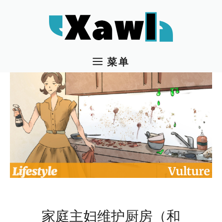
跳
至
内
容
菜单
家庭主妇维护厨房（和