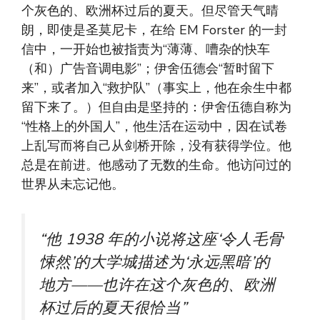
个灰色的、欧洲杯过后的夏天。但尽管天气晴
朗，即使是圣莫尼卡，在给 EM Forster 的一封
信中，一开始也被指责为“薄薄、嘈杂的快车
（和）广告音调电影”；伊舍伍德会“暂时留下
来”，或者加入“救护队”（事实上，他在余生中都
留下来了。）但自由是坚持的：伊舍伍德自称为
“性格上的外国人”，他生活在运动中，因在试卷
上乱写而将自己从剑桥开除，没有获得学位。他
总是在前进。他感动了无数的生命。他访问过的
世界从未忘记他。
“他 1938 年的小说将这座‘令人毛骨
悚然’的大学城描述为‘永远黑暗’的
地方——也许在这个灰色的、欧洲
杯过后的夏天很恰当”