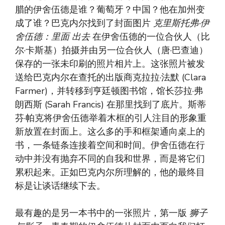
腊的伊舍伍德是谁？葡萄牙？中国？他在加州变
成了谁？巴克内尔找到了封面图片
克里斯托弗·伊
舍伍德：里面
出去
在伊舍伍德的一位合伙人（比
尔·卡斯基）拍摄并由另一位合伙人（唐·巴查迪）
保存的一张未印刷的照片相片上。这张照片被发
送给巴克内尔在查托的出版商克拉拉·法默 (Clara
Farmer)，并转移到亨廷顿图书馆，馆长莎拉·弗
朗西斯 (Sarah Francis) 在那里找到了底片。斯蒂
芬·帕克将伊舍伍德举着木框的引人注目的形象重
新放置在封面上。这么多的手和框架通向桌上的
书，一条链条连接着空间和时间。伊舍伍德在行
动中并没有抛弃不同的自我和世界，而是将它们
累积起来。正如巴克内尔所理解的，他的最终目
标是让谈话继续下去。
最有趣的是另一本书中的一张照片，第一版
狮子