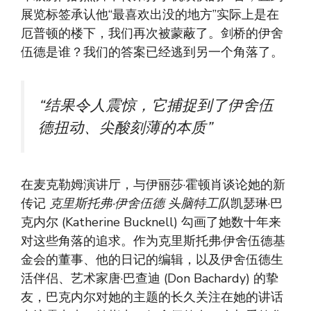
展览标签承认他“最喜欢出没的地方”实际上是在
厄普顿的楼下，我们再次被蒙蔽了。剑桥的伊舍
伍德是谁？我们的答案已经逃到另一个角落了。
“结果令人震惊，它捕捉到了伊舍伍
德扭动、尖酸刻薄的本质”
在麦克勒姆演讲厅，与伊丽莎·霍顿肖谈论她的新
传记
克里斯托弗·伊舍伍德 头脑特工队
凯瑟琳·巴
克内尔 (Katherine Bucknell) 勾画了她数十年来
对这些角落的追求。作为克里斯托弗·伊舍伍德基
金会的董事、他的日记的编辑，以及伊舍伍德生
活伴侣、艺术家唐·巴查迪 (Don Bachardy) 的挚
友，巴克内尔对她的主题的长久关注在她的讲话