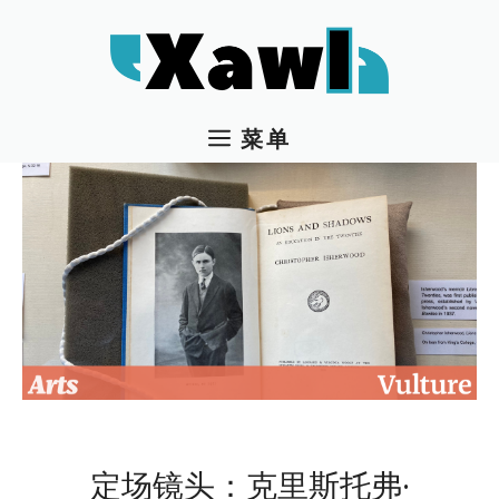
跳
至
内
容
菜单
定场镜头：克里斯托弗·