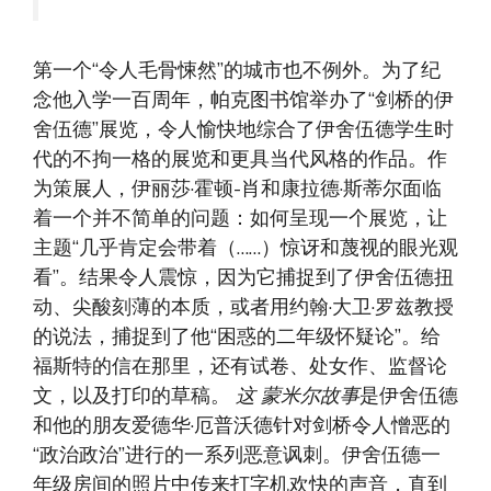
第一个“令人毛骨悚然”的城市也不例外。为了纪
念他入学一百周年，帕克图书馆举办了“剑桥的伊
舍伍德”展览，令人愉快地综合了伊舍伍德学生时
代的不拘一格的展览和更具当代风格的作品。作
为策展人，伊丽莎·霍顿-肖和康拉德·斯蒂尔面临
着一个并不简单的问题：如何呈现一个展览，让
主题“几乎肯定会带着（……）惊讶和蔑视的眼光观
看”。结果令人震惊，因为它捕捉到了伊舍伍德扭
动、尖酸刻薄的本质，或者用约翰·大卫·罗兹教授
的说法，捕捉到了他“困惑的二年级怀疑论”。给
福斯特的信在那里，还有试卷、处女作、监督论
文，以及打印的草稿。
这
蒙米尔故事
是伊舍伍德
和他的朋友爱德华·厄普沃德针对剑桥令人憎恶的
“政治政治”进行的一系列恶意讽刺。伊舍伍德一
年级房间的照片中传来打字机欢快的声音，直到