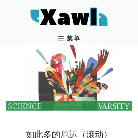
跳
至
内
容
菜单
如此多的厄运（滚动）