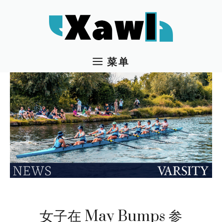
跳
至
内
容
菜单
女子在 May Bumps 参